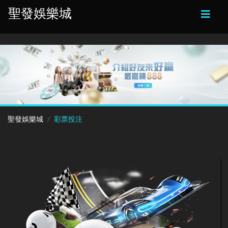
聖發娛樂城
聖發娛樂城
彩票投注