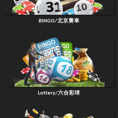
BINGO/北京賽車
Lottery/六合彩球